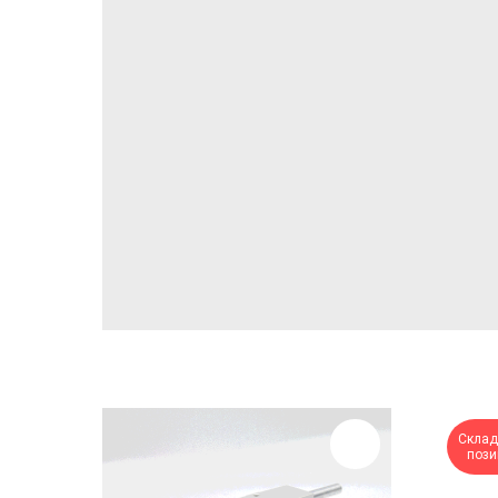
Склад
пози