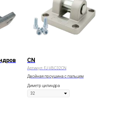
индров
CN
Артикул:
FJ-VBC32CN
Двойная проушина с пальцем
Диметр цилиндра