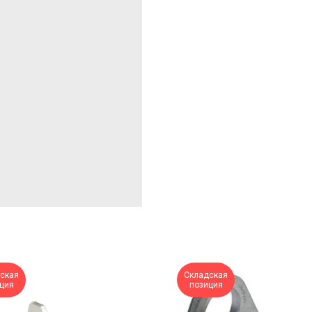
ская
Складская
ция
позиция