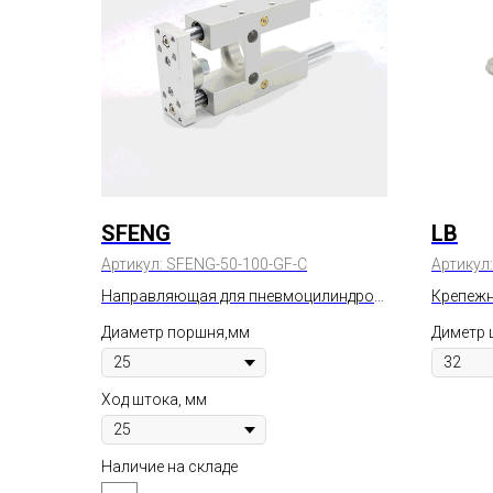
SFENG
LB
Артикул:
SFENG-50-100-GF-C
Артикул
Направляющая для пневмоцилиндров
Крепежн
ISO 21287
Диаметр поршня,мм
Диметр 
Ход штока, мм
Наличие на складе