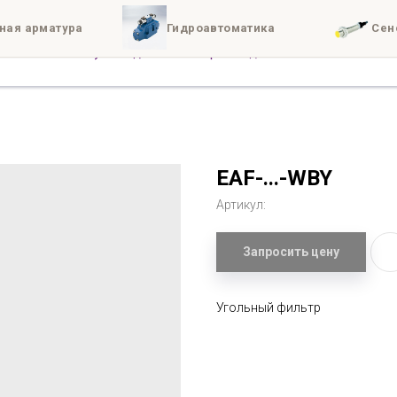
ная арматура
Гидроавтоматика
Сен
иты
Доставка
Конта
EAF-...-WBY
Артикул:
Запросить цену
Угольный фильтр