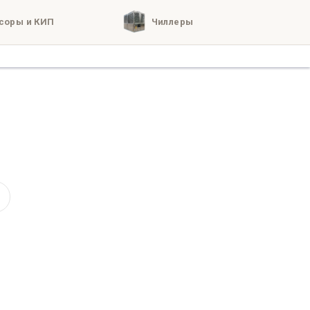
соры и КИП
Чиллеры
кты
о нас