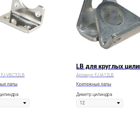
LB для круглых цил
:
FJ-VBC32LB
Артикул:
FJ-IA12LB
ые лапы
Крепежные лапы
цилиндра
Диметр цилиндра