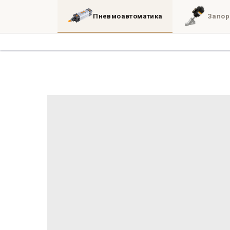
Пневмоавтоматика
Запор
Каталог
3D
Блог
Инженерные утил