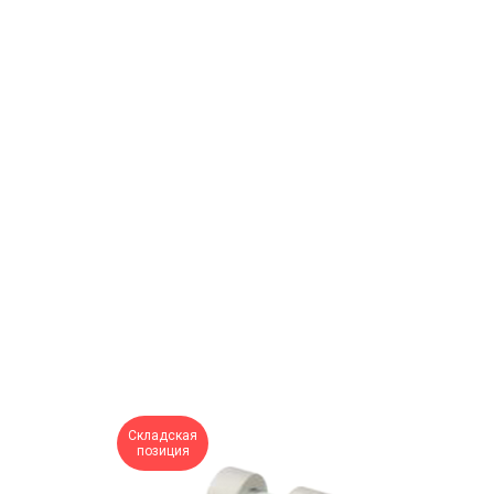
Складская
позиция