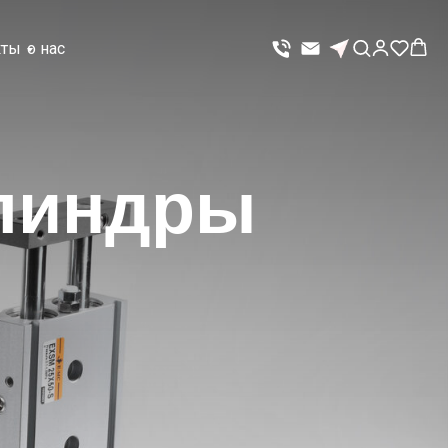
кты
о нас
линдры