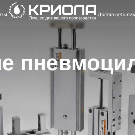
иты
Доставка
Конта
ые пневмоци