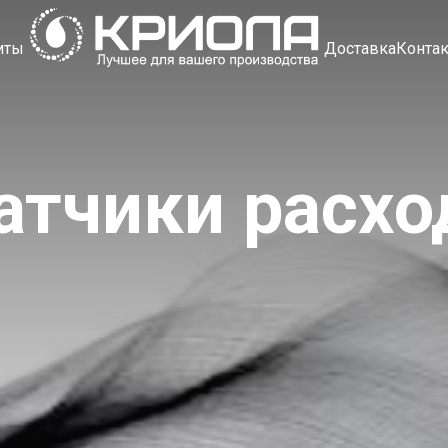
иты
Доставка
Конта
атчики расхо