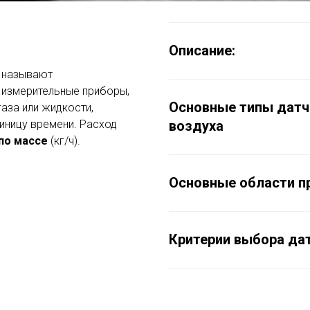
Описание:
е называют
о измерительные приборы,
Основные типы датч
аза или жидкости,
иницу времени. Расход
воздуха
по массе
(кг/ч).
Основные области п
Критерии выбора дат