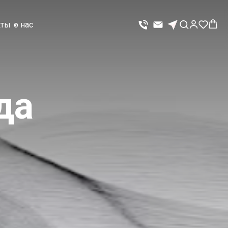
кты
о нас
да