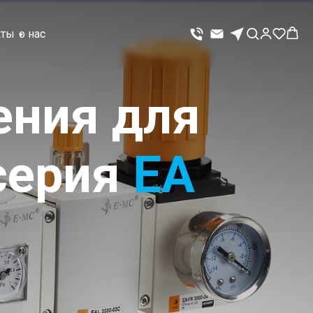
кты
о нас
ения для
серия
EA