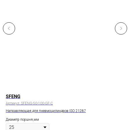
SFENG
C
Артикул:
SFENG-50-100-GF-C
Арт
Направляющая для пневмоцилиндров ISO 21287
дво
Диаметр поршня,мм
Дим