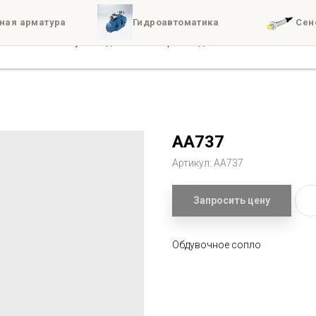
ная арматура
Гидроавтоматика
Сен
иты
Доставка
Конта
AA737
Артикул:
AA737
Запросить цену
Обдувочное сопло