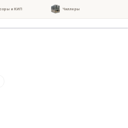
соры и КИП
Чиллеры
кты
о нас