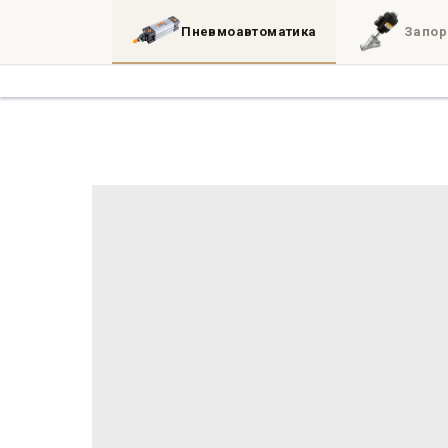
Пневмоавтоматика
Запор
Каталог
3D
Блог
Инженерные утил