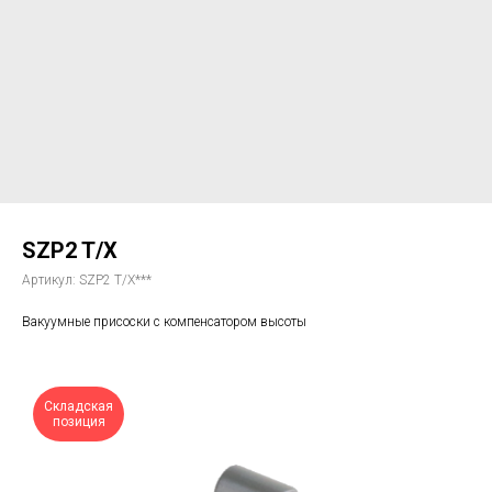
SZP2 T/X
Артикул:
SZP2 T/X***
Вакуумные присоски с компенсатором высоты
Складская
позиция