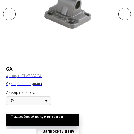
CA
LB
Артикул:
FJ-VBC32CA
Арт
Одинарная проушина
Кр
Диметр цилиндра
Дим
Подробнее/документация
Запросить цену