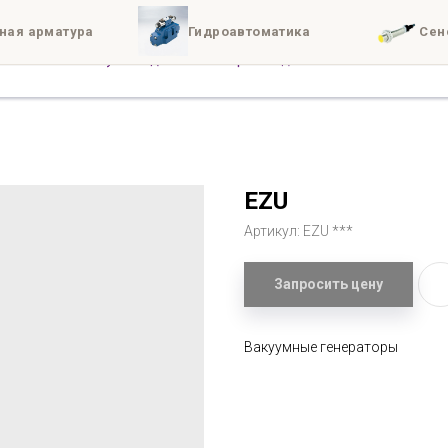
ная арматура
Гидроавтоматика
Сен
иты
Доставка
Конта
EZU
Артикул:
EZU ***
Запросить цену
Вакуумные генераторы