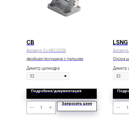
CB
LSNG
Артикул:
FJ-VBC32CB
Артикул
двойная проушина с пальцем
Опора ш
Диметр цилиндра
Диметр 
Подробнее/документация
Подро
Запросить цену