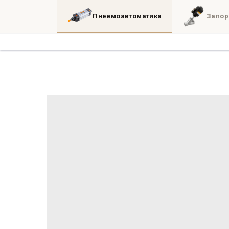
Пневмоавтоматика
Запор
Каталог
3D
Блог
Инженерные утил