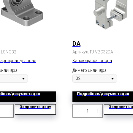
DA
:
LSNG32
Артикул:
FJ-VBC32DA
арнирная угловая
Качающаяся опора
цилиндра
Диметр цилиндра
бнее/документация
Подробнее/документация
Запросить цену
Запросить 