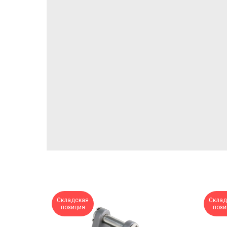
Складская
Склад
позиция
пози