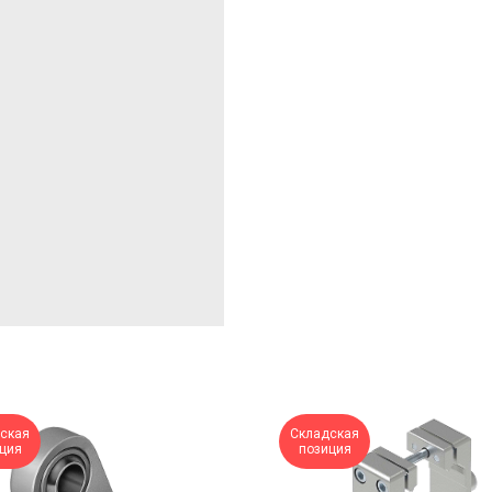
ская
Складская
ция
позиция