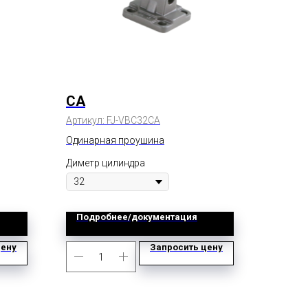
CA
Артикул:
FJ-VBC32CA
Одинарная проушина
Диметр цилиндра
Подробнее/документация
цену
Запросить цену