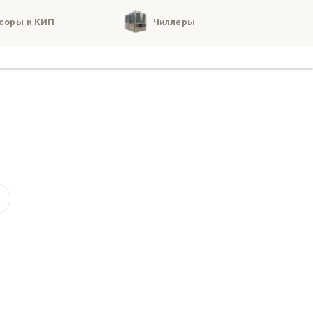
соры и КИП
Чиллеры
кты
о нас