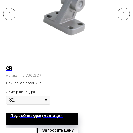
CR
L
Артикул:
FJ-VBC32CR
Арт
Одинарная проушина
Опо
Диметр цилиндра
Дим
Подробнее/документация
Запросить цену