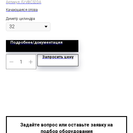
Артикул:
FJ-VBC32DA
Арт
Качающаяся опора
дво
Диметр цилиндра
Дим
Подробнее/документация
Запросить цену
Задайте вопрос или оставьте заявку на
подбор оборудования