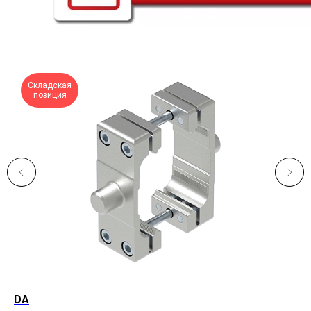
Складская
позиция
DA
C