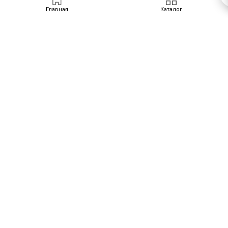
Главная
Каталог
ПРОДУКТЫ
Скачать каталог
ССЫЛКИ
ПОДПИСАТЬСЯ
Доильное оборудование
Чиллеры