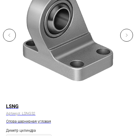
LSNG
LB
Артикул:
LSNG32
Арт
Опора шарнирная угловая
Кр
Диметр цилиндра
Дим