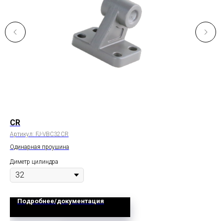
CR
LB
Артикул:
FJ-VBC32CR
Арт
Одинарная проушина
Кр
Диметр цилиндра
Дим
Подробнее/документация