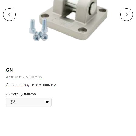
CN
SF
Артикул:
FJ-VBC32CN
Арт
Двойная проушина с пальцем
Нап
Диметр цилиндра
Ди
Ход
Нал