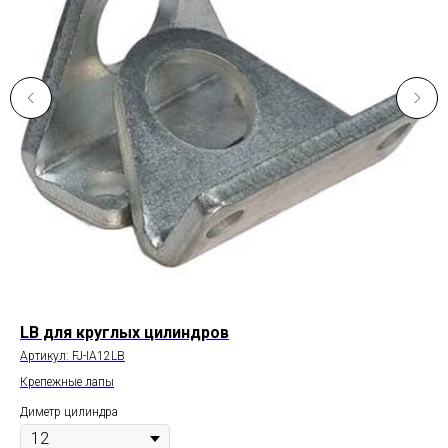
LB для круглых цилиндров
D
Артикул:
FJ-IA12LB
Арт
Крепежные лапы
Ка
Диметр цилиндра
Дим