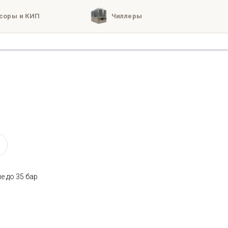
соры и КИП
Чиллеры
кты
о нас
е до 35 бар