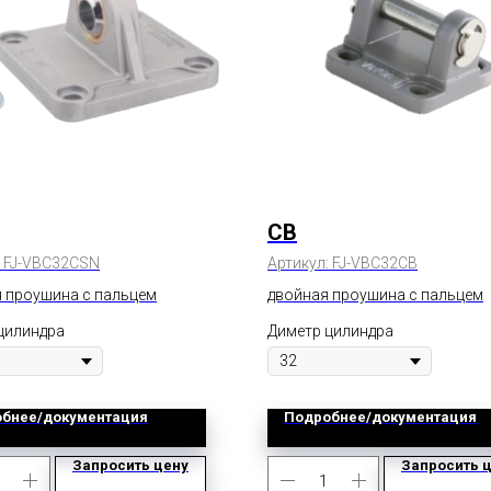
CB
:
FJ-VBC32CSN
Артикул:
FJ-VBC32CB
 проушина с пальцем
двойная проушина с пальцем
цилиндра
Диметр цилиндра
бнее/документация
Подробнее/документация
Запросить цену
Запросить 