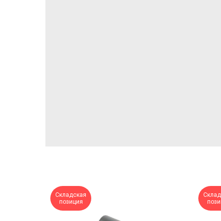
Складская
Склад
позиция
пози