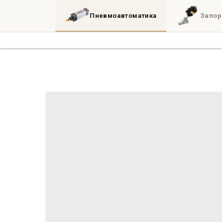
Пневмоавтоматика
Запор
Каталог
3D
Блог
Инженерные утил