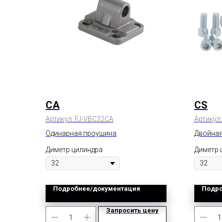
CA
CS
Артикул:
FJ-VBC32CA
Артикул
Одинарная проушина
Двойная
Диметр цилиндра
Диметр 
Подробнее/документация
Подро
Запросить цену