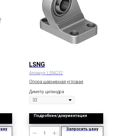
LSNG
Артикул:
LSNG32
Опора шарнирная угловая
Диметр цилиндра
Подробнее/документация
цену
Запросить цену