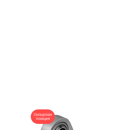
Складская
позиция