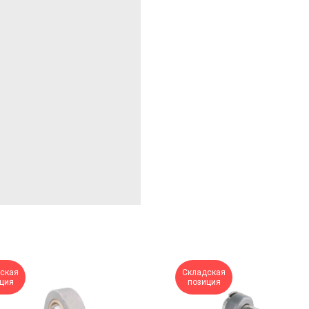
ская
Складская
ция
позиция