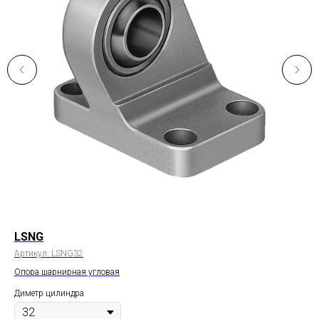
LSNG
C
Артикул:
LSNG32
Арт
Опора шарнирная угловая
Оди
Диметр цилиндра
Дим