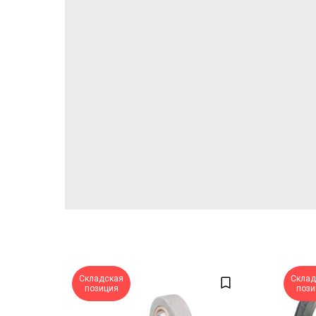
Складская
Склад
позиция
пози