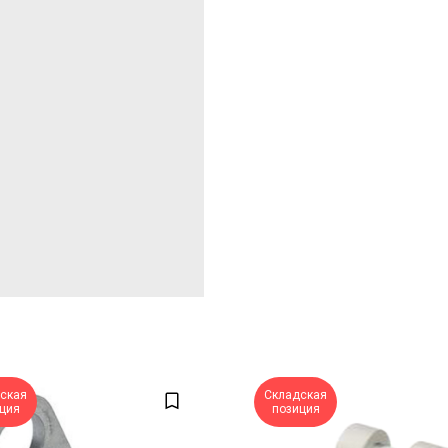
ская
Складская
ция
позиция