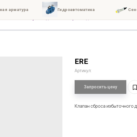
ная арматура
Гидроавтоматика
Сен
иты
Доставка
Конта
ERE
Артикул:
Запросить цену
Клапан сброса избыточного 