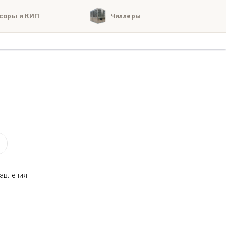
соры и КИП
Чиллеры
кты
о нас
давления