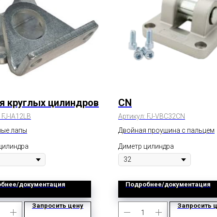
я круглых цилиндров
CN
:
FJ-IA12LB
Артикул:
FJ-VBC32CN
ые лапы
Двойная проушина с пальцем
цилиндра
Диметр цилиндра
бнее/документация
Подробнее/документация
Запросить цену
Запросить 