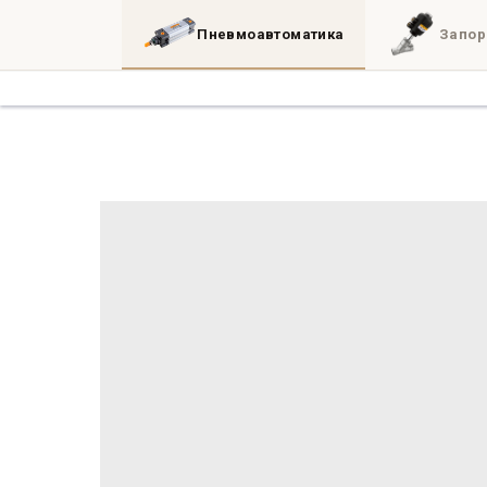
Пневмоавтоматика
Запор
Каталог
3D
Блог
Инженерные утил