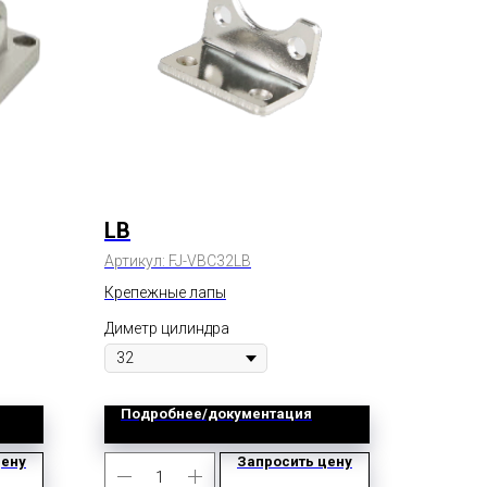
LB
Артикул:
FJ-VBC32LB
Крепежные лапы
Диметр цилиндра
Подробнее/документация
цену
Запросить цену