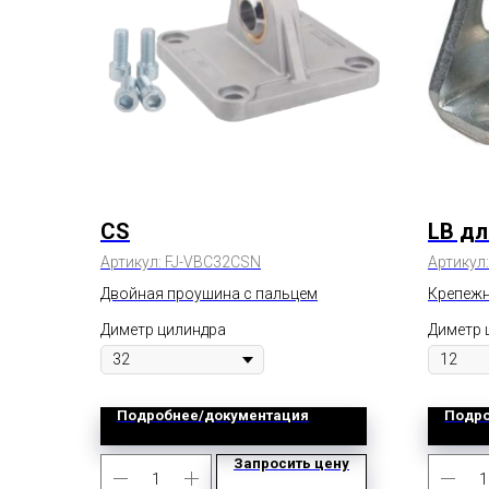
CS
LB дл
Артикул:
FJ-VBC32CSN
Артикул
Двойная проушина с пальцем
Крепежн
Диметр цилиндра
Диметр 
Подробнее/документация
Подро
Запросить цену