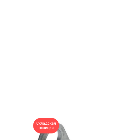
Складская
позиция