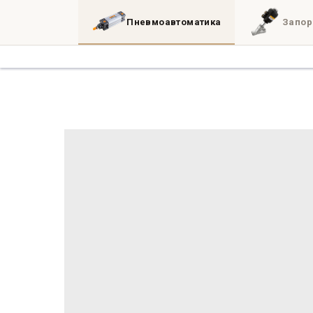
Пневмоавтоматика
Запор
Каталог
3D
Блог
Инженерные утил