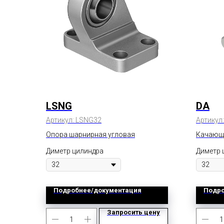
LSNG
DA
Артикул:
LSNG32
Артикул
Опора шарнирная угловая
Качающ
Диметр цилиндра
Диметр 
Подробнее/документация
Подро
Запросить цену