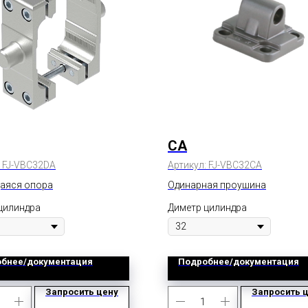
CA
:
FJ-VBC32DA
Артикул:
FJ-VBC32CA
аяся опора
Одинарная проушина
цилиндра
Диметр цилиндра
бнее/документация
Подробнее/документация
Запросить цену
Запросить 