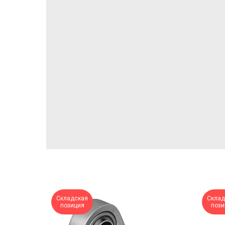
Складская
Склад
позиция
пози