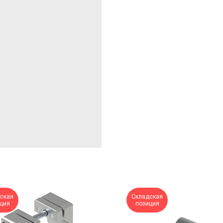
ская
Складская
ция
позиция