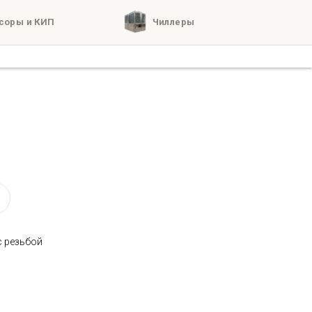
соры и КИП
Чиллеры
кты
о нас
с резьбой