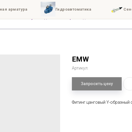
ная арматура
Гидроавтоматика
Сен
иты
Доставка
Конта
EMW
Артикул:
Запросить цену
Фитинг цанговый Y-образный 