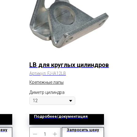
LB для круглых цилиндров
Артикул:
FJ-IA12LB
Крепежные лапы
Диметр цилиндра
Подробнее/документация
цену
Запросить цену