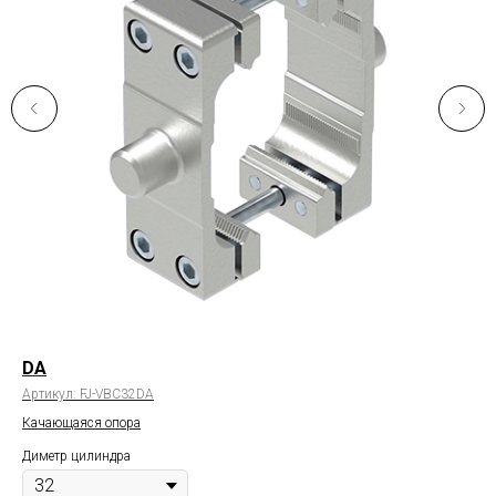
DA
LB
Артикул:
FJ-VBC32DA
Арт
Качающаяся опора
Кр
Диметр цилиндра
Дим