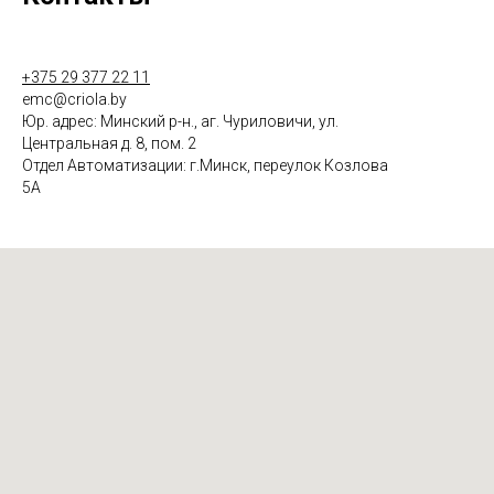
+375 29 377 22 11
emc@criola.by
Юр. адрес: Минский р-н., аг. Чуриловичи, ул.
Центральная д. 8, пом. 2
Отдел Автоматизации: г.Минск, переулок Козлова
5А