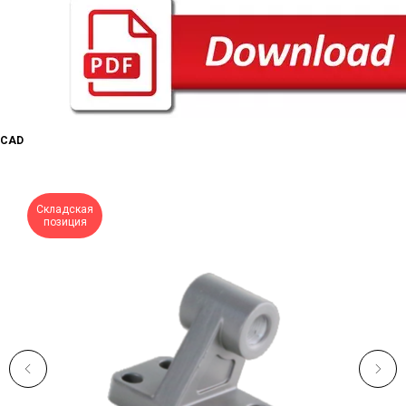
CAD
Складская
позиция