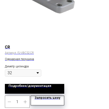
CR
FA
Артикул:
FJ-VBC32CR
Арт
Одинарная проушина
Пер
Диметр цилиндра
Дим
Подробнее/документация
Запросить цену