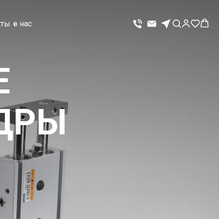
кты
о нас
Е
ДРЫ