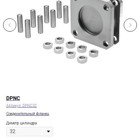
DPNC
D
Артикул:
DPNC32
Арт
Соединительный фланец
Ка
Диметр цилиндра
Дим