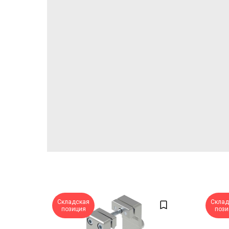
Складская
Склад
позиция
пози