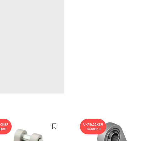
ская
Складская
ция
позиция