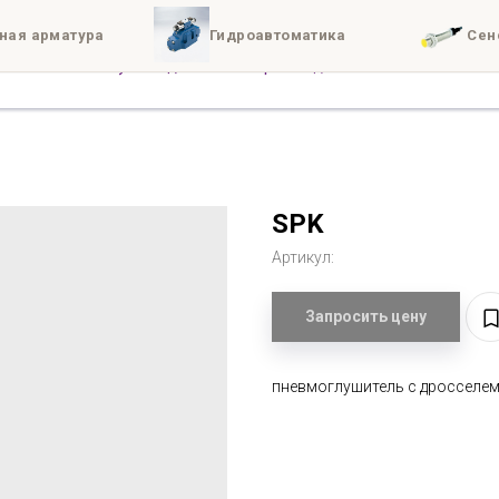
ная арматура
Гидроавтоматика
Сен
иты
Доставка
Конта
SPK
Артикул:
Запросить цену
пневмоглушитель с дросселе