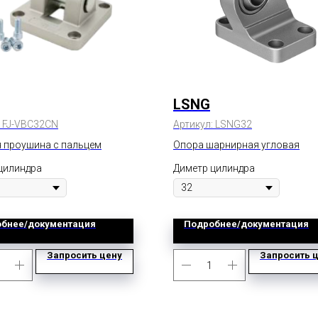
LSNG
:
FJ-VBC32CN
Артикул:
LSNG32
 проушина с пальцем
Опора шарнирная угловая
цилиндра
Диметр цилиндра
бнее/документация
Подробнее/документация
Запросить цену
Запросить 