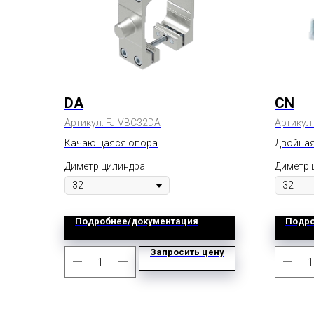
DA
CN
Артикул:
FJ-VBC32DA
Артикул
Качающаяся опора
Двойная
Диметр цилиндра
Диметр 
Подробнее/документация
Подро
Запросить цену