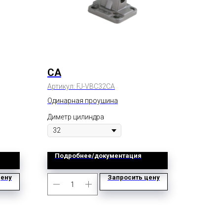
CA
Артикул:
FJ-VBC32CA
Одинарная проушина
Диметр цилиндра
Подробнее/документация
цену
Запросить цену