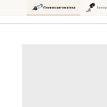
Пневмоавтоматика
Запор
Каталог
3D
Блог
Инженерные утил