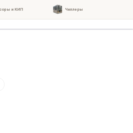
соры и КИП
Чиллеры
кты
о нас
м