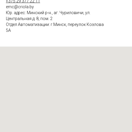
+375 29 377 22 11
emc@criola.by
Юр. адрес: Минский р-н., аг. Чуриловичи, ул.
Центральная д. 8, пом. 2
Отдел Автоматизации: г.Минск, переулок Козлова
5А