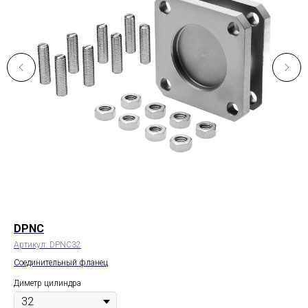
DPNC
C
Артикул:
DPNC32
Арт
Соединительный фланец
Дво
Диметр цилиндра
Дим