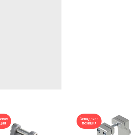
ская
Складская
ция
позиция