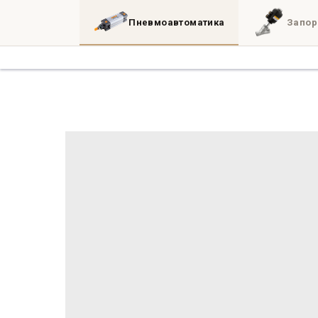
Пневмоавтоматика
Запор
Каталог
3D
Блог
Инженерные утил