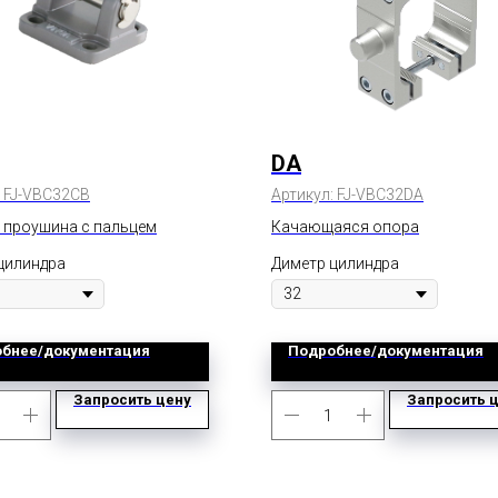
DA
:
FJ-VBC32CB
Артикул:
FJ-VBC32DA
 проушина с пальцем
Качающаяся опора
цилиндра
Диметр цилиндра
бнее/документация
Подробнее/документация
Запросить цену
Запросить 