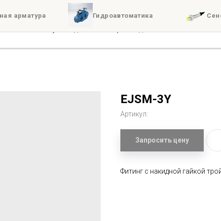
ная арматура
Гидроавтоматика
Сен
иты
Доставка
Конта
EJSM-3Y
Артикул:
Запросить цену
Фитинг c накидной гайкой тро