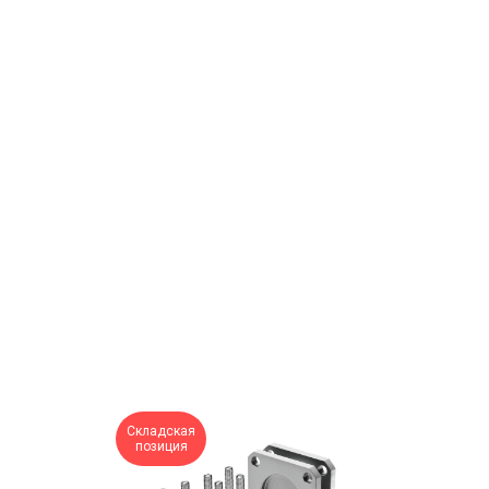
Складская
позиция