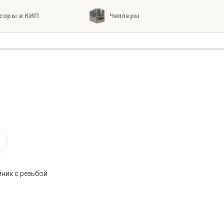
соры и КИП
Чиллеры
кты
о нас
йник с резьбой