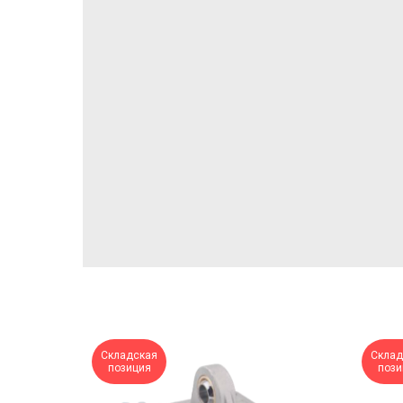
Складская
Склад
позиция
пози