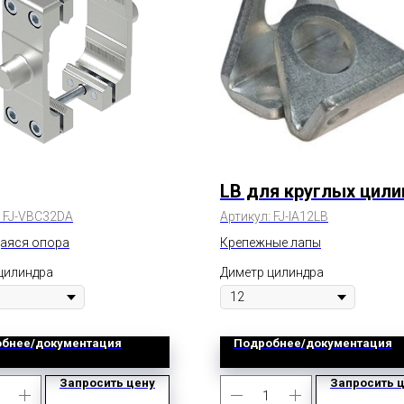
LB для круглых цил
:
FJ-VBC32DA
Артикул:
FJ-IA12LB
аяся опора
Крепежные лапы
цилиндра
Диметр цилиндра
бнее/документация
Подробнее/документация
Запросить цену
Запросить 