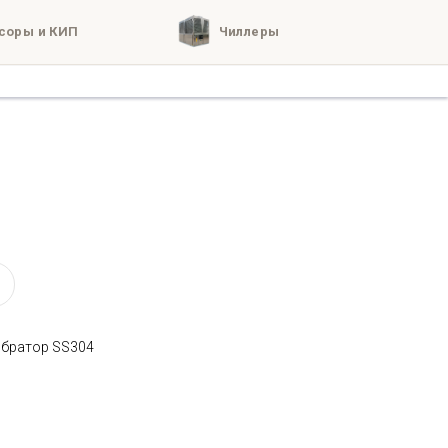
соры и КИП
Чиллеры
кты
о нас
ибратор SS304