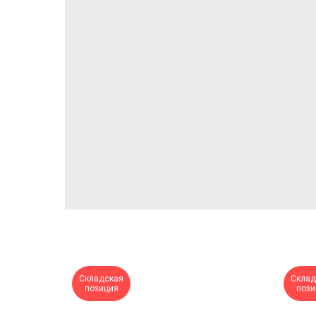
Складская
Склад
позиция
пози