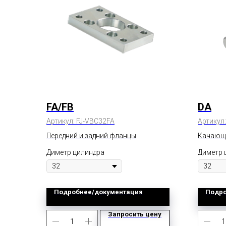
FA/FB
DA
Артикул:
FJ-VBC32FA
Артикул
Передний и задний фланцы
Качающ
Диметр цилиндра
Диметр 
Подробнее/документация
Подро
Запросить цену