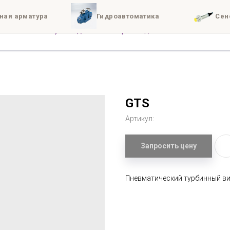
ная арматура
Гидроавтоматика
Сен
иты
Доставка
Конта
GTS
Артикул:
Запросить цену
Пневматический турбинный в