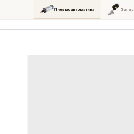
Пневмоавтоматика
Запор
Каталог
3D
Блог
Инженерные утил