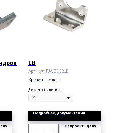
индров
LB
Артикул:
FJ-VBC32LB
Крепежные лапы
Диметр цилиндра
Подробнее/документация
цену
Запросить цену