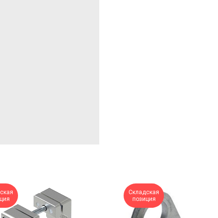
ская
Складская
ция
позиция