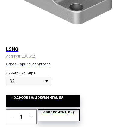
LSNG
C
Артикул:
LSNG32
Арт
Опора шарнирная угловая
дво
Диметр цилиндра
Дим
Подробнее/документация
Запросить цену