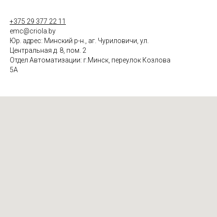
+375 29 377 22 11
emc@criola.by
Юр. адрес: Минский р-н., аг. Чуриловичи, ул.
Центральная д. 8, пом. 2
Отдел Автоматизации: г.Минск, переулок Козлова
5А