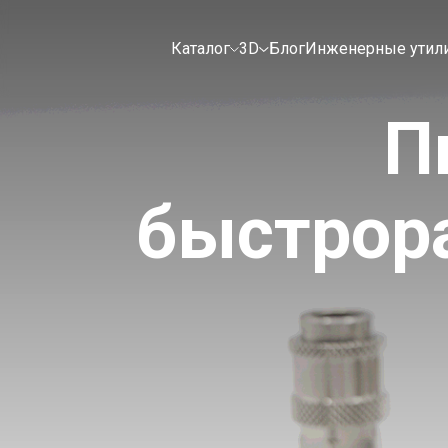
Каталог
3D
Блог
Инженерные утил
П
быстрор