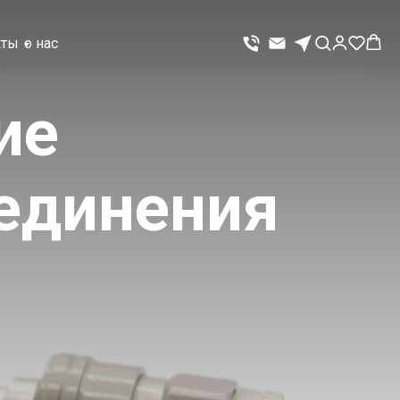
кты
о нас
ие
единения