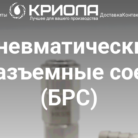
иты
Доставка
Конта
невматическ
азъемные со
(БРС)