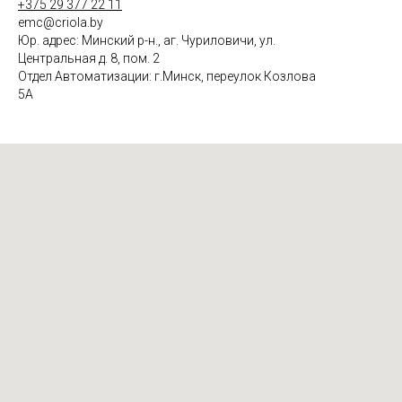
+375 29 377 22 11
emc@criola.by
Юр. адрес: Минский р-н., аг. Чуриловичи, ул.
Центральная д. 8, пом. 2
Отдел Автоматизации: г.Минск, переулок Козлова
5А