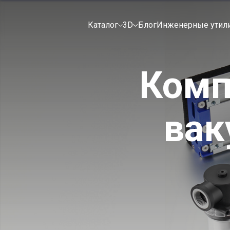
Каталог
3D
Блог
Инженерные утил
Комп
вак