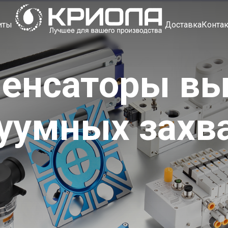
иты
Доставка
Конта
енсаторы в
уумных захв