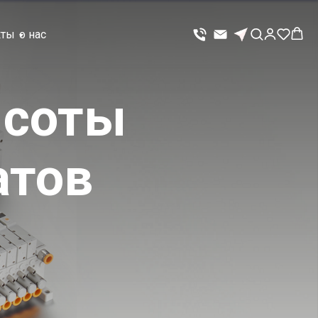
кты
о нас
ысоты
атов