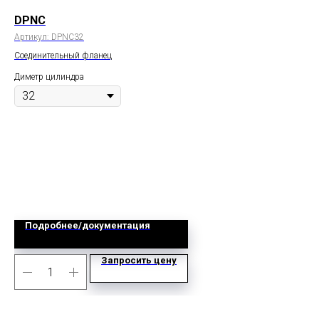
DPNC
C
Артикул:
DPNC32
Арт
Соединительный фланец
Дво
Диметр цилиндра
Дим
Подробнее/документация
Запросить цену