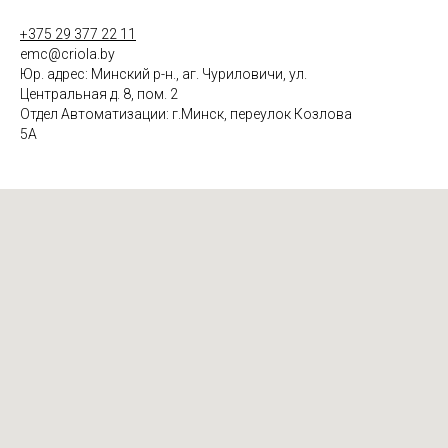
+375 29 377 22 11
emc@criola.by
Юр. адрес: Минский р-н., аг. Чуриловичи, ул.
Центральная д. 8, пом. 2
Отдел Автоматизации: г.Минск, переулок Козлова
5А