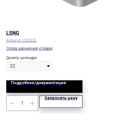
LSNG
FA
Артикул:
LSNG32
Арт
Опора шарнирная угловая
Пер
Диметр цилиндра
Дим
Подробнее/документация
Запросить цену