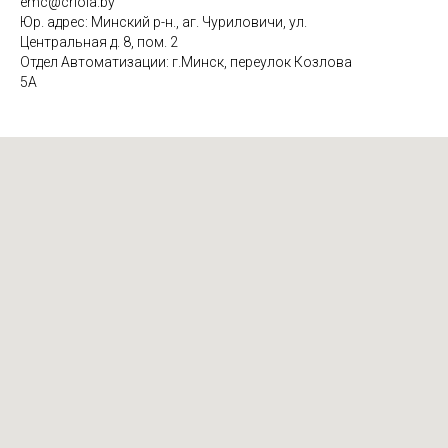
emc@criola.by
Юр. адрес: Минский р-н., аг. Чуриловичи, ул.
Центральная д. 8, пом. 2
Отдел Автоматизации: г.Минск, переулок Козлова
5А