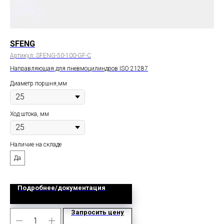
SFENG
C
Артикул:
SFENG-50-100-GF-C
Арт
Направляющая для пневмоцилиндров ISO 21287
Оди
Диаметр поршня,мм
Дим
Ход штока, мм
Наличие на складе
Да
Подробнее/документация
Запросить цену