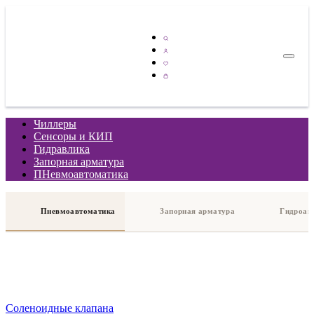
Чиллеры
Сенсоры и КИП
Гидравлика
Запорная арматура
ПНевмоавтоматика
Пневмоавтоматика
Запорная арматура
Гидроав
Соленоидные клапана