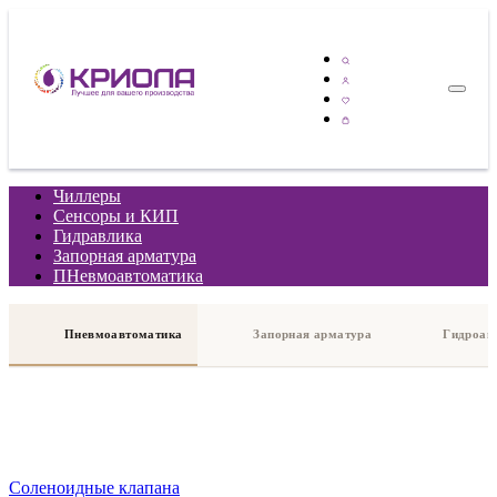
Чиллеры
Сенсоры и КИП
Гидравлика
Запорная арматура
ПНевмоавтоматика
Пневмоавтоматика
Запорная арматура
Гидроав
Соленоидные клапана