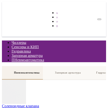
Чиллеры
Сенсоры и КИП
Гидравлика
Запорная арматура
ПНевмоавтоматика
Пневмоавтоматика
Запорная арматура
Гидроав
Соленоидные клапана